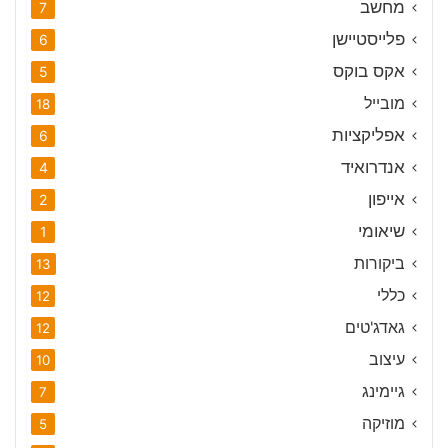
מחשב
7
פלייסטיישן
6
אקס בוקס
5
מובייל
18
אפליקציות
6
אנדרואיד
4
אייפון
2
שיאומי
1
ביקורות
13
כללי
12
גאדג'טים
12
עיצוב
10
גיימינג
7
מוזיקה
5