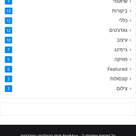
שיאומי
1
ביקורות
13
כללי
12
גאדג'טים
12
עיצוב
10
גיימינג
7
מוזיקה
5
Featured
5
קונסולות
3
צילום
3
כל הזכויות שמורות ל - NetMag מגזין טכנולוגיה וגאדג'טים