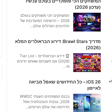
המשחקים הכי פופולריים בעולם עכשיו
(עדכון 2026)
המשחקים הכי משוחקים בעולם
2026 – הרשימה המעודכנת של
הלהיטים הגדולים עולם…
מדריך Brawl Stars: דירוג הבראולרים המלא
(2026)
🏆 דירוג הבראולרים – Tier List
(2026) אם חשבתם שאתם יודעים
מי…
י
iOS 26 – כל החידושים שאפל מביאה
לאייפון
בכנס המפתחים השנתי WWDC
2026, ענקית הטכנולוגיה אפל
הדהימה את עולם הגיימינג…