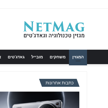
המגזין
משחקים
מובייל
גאדג’טים
צ
כתבות אחרונות