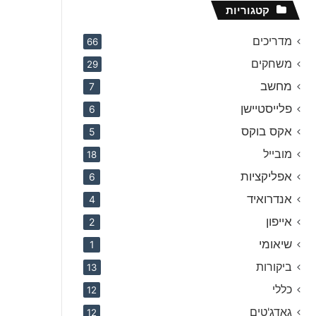
קטגוריות
מדריכים
66
משחקים
29
מחשב
7
פלייסטיישן
6
אקס בוקס
5
מובייל
18
אפליקציות
6
אנדרואיד
4
אייפון
2
שיאומי
1
ביקורות
13
כללי
12
גאדג'טים
12