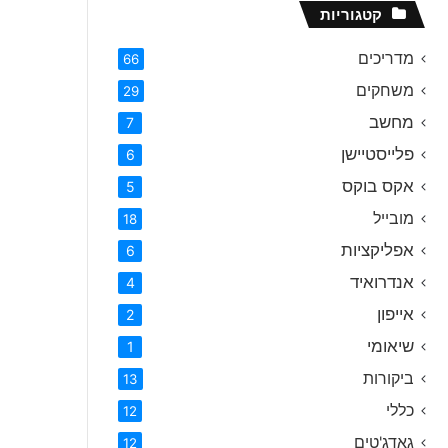
קטגוריות
מדריכים
66
משחקים
29
מחשב
7
פלייסטיישן
6
אקס בוקס
5
מובייל
18
אפליקציות
6
אנדרואיד
4
אייפון
2
שיאומי
1
ביקורות
13
כללי
12
גאדג'טים
12