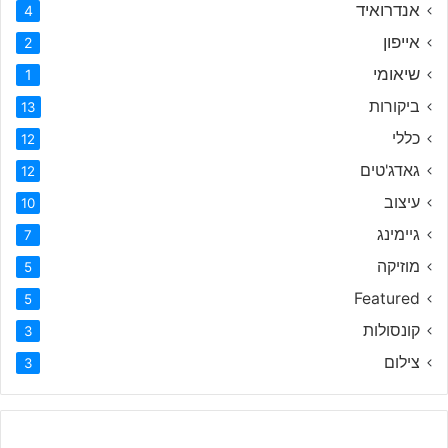
אנדרואיד
4
אייפון
2
שיאומי
1
ביקורות
13
כללי
12
גאדג'טים
12
עיצוב
10
גיימינג
7
מוזיקה
5
Featured
5
קונסולות
3
צילום
3