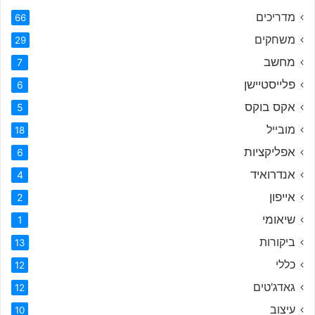
מדריכים
66
משחקים
29
מחשב
7
פלייסטיישן
6
אקס בוקס
5
מובייל
18
אפליקציות
6
אנדרואיד
4
אייפון
2
שיאומי
1
ביקורות
13
כללי
12
גאדג'טים
12
עיצוב
10