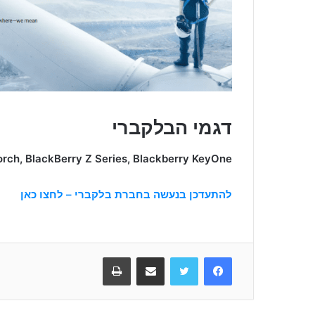
דגמי הבלקברי
orch, BlackBerry Z Series, Blackberry KeyOne
להתעדכן בנעשה בחברת בלקברי – לחצו כאן
Facebook
Twitter
שתפו במייל
הדפיסו