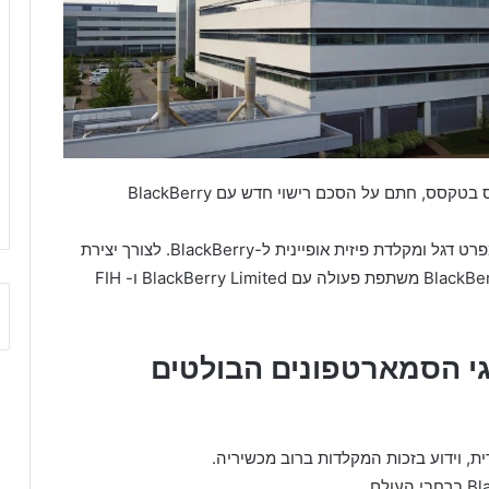
בקיץ 2020, הסטארט-אפ OnwardMobility, המבוסס בטקסס, חתם על הסכם רישוי חדש עם BlackBerry
המכשיר, שכנראה ישוחרר ב-2021, צפוי להיות בעל מפרט דגל ומקלדת פיזית אופיינית ל-BlackBerry. לצורך יצירת
הסמארטפונים החדשים ממותג BlackBerry, OnwardMobility משתפת פעולה עם BlackBerry Limited ו- FIH
ד ממותגי הסמארטפונים הבולטים
 וידוע בזכות המקלדות ברוב מכשיריה.