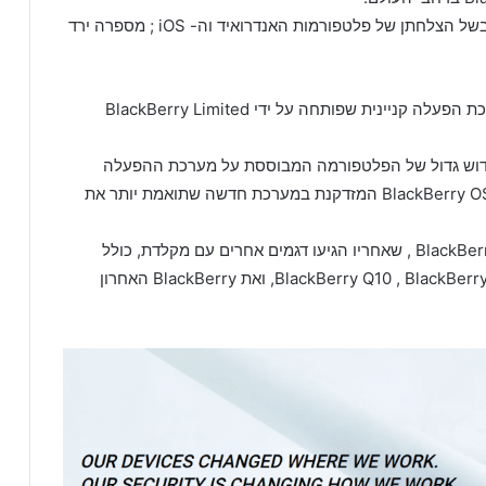
עם זאת, בלקברי איבדה את מעמדה הדומיננטי בשוק בשל הצלחתן של פלטפורמות האנדרואיד וה- iOS ; מספרה ירד
קו המוצרים של בלקברי משתמש באופן מסורתי במערכת הפעלה קניינית שפותחה על ידי BlackBerry Limited
 BlackBerry הציגה את BlackBerry 10 , חידוש גדול של הפלטפורמה המבוססת על מערכת ההפעלה
QNX . BlackBerry 10 נועד להחליף את פלטפורמת BlackBerry OS המזדקנת במערכת חדשה שתואמת יותר את
המכשיר הראשון המופעל על ידי BB10 היה ה- BlackBerry Z10 , שאחריו הגיעו דגמים אחרים עם מקלדת, כולל
BlackBerry Q10 , BlackBerry Classic , Blackberry Z30, BlackBerry Passport, ואת BlackBerry האחרון