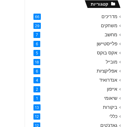
קטגוריות
מדריכים
66
משחקים
29
מחשב
7
פלייסטיישן
6
אקס בוקס
5
מובייל
18
אפליקציות
6
אנדרואיד
4
אייפון
2
שיאומי
1
ביקורות
13
כללי
12
גאדג'טים
12