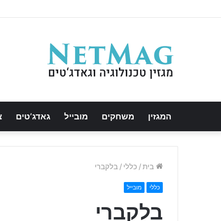
המגזין
משחקים
מובייל
גאדג’טים
צ
בית
/
כללי
/
בלקברי
כללי
מובייל
בלקברי