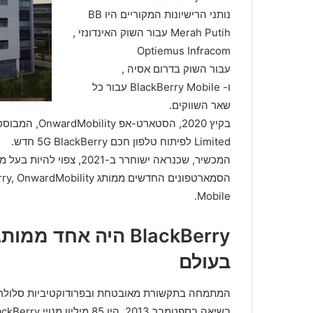
נותני הרישיונות המקוריים היו BB
Merah Putih עבור השוק האינדונזי ,
Optiemus Infracom
עבור השוק בדרום אסיה ,
ו- BlackBerry Mobile עבור כל
שאר השווקים.
Limited לפיתוח טלפון חכם 5G BlackBerry חדש.
Mobile.
BlackBerry היה אח
בעולם
המתמחה בתקשורת מאובטחת ובפרודוקטיביות סלולרית,
בשיאה בספטמבר 2013, היו 85 מיליון מנויי BlackBerry ברחבי העולם.