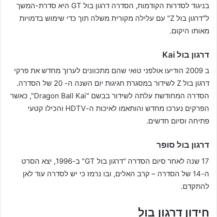
בניגוד לסדרות הקודמות, הסדרה דרגון בול GT היא סדרת-המשך
ל"דרגון בול Z" עם עלילה מקורית משלה תוך כדי שימוש בדמויות
מאותו היקום.
דרגון בול Kai
ב 2009 הודיעו אולפני טואי שהם מתכוונים לערוך מחדש את פרקי
דרגון בול Z לשידור במסגרת חגיגות יום השנה ה- 20 של הסדרה.
הסדרה המחודשת עלתה לשידור בבשם "Dragon Ball Kai", כאשר
הפרקים נערכו מחדש והותאמו לאיכות ה-HDTV והכילו קטעי
פתיחה וסיום חדשים.
דרגון בול סופר
17 שנה לאחר סיום הסדרה "דרגון בול GT" ב-1996, יצא הסרט
ה-14 של הסדרה – קרב האלים, ובו נרמז כי יש לסדרה עוד לאן
להתקדם.
חידון דרגון בול