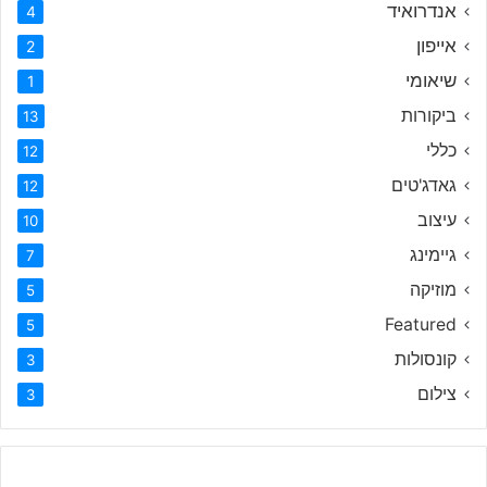
אנדרואיד
4
אייפון
2
שיאומי
1
ביקורות
13
כללי
12
גאדג'טים
12
עיצוב
10
גיימינג
7
מוזיקה
5
Featured
5
קונסולות
3
צילום
3