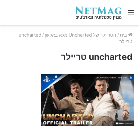
תפריט
בית
/
הטריילר של Uncharted מלא באקשן
/
uncharted
טריילר
uncharted טריילר