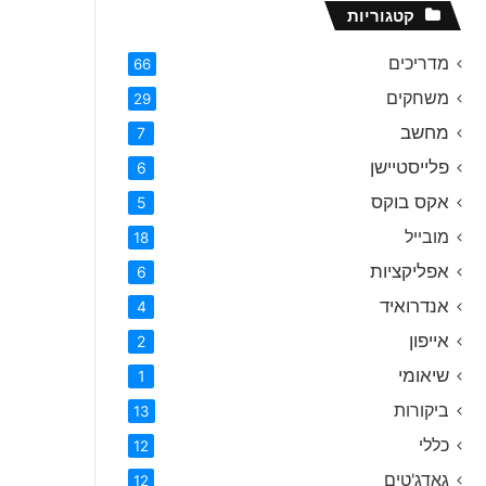
קטגוריות
מדריכים
66
משחקים
29
מחשב
7
פלייסטיישן
6
אקס בוקס
5
מובייל
18
אפליקציות
6
אנדרואיד
4
אייפון
2
שיאומי
1
ביקורות
13
כללי
12
גאדג'טים
12