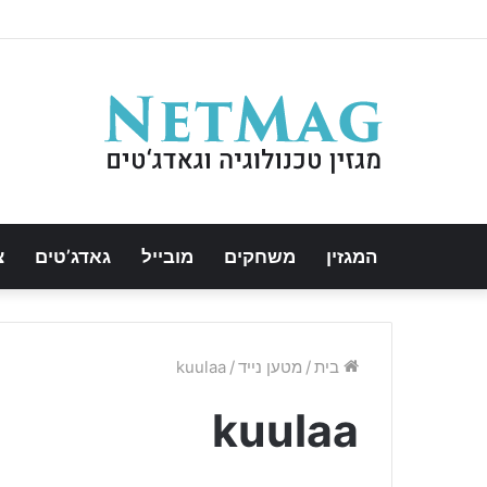
המגזין
משחקים
מובייל
גאדג’טים
צ
בית
/
מטען נייד
/
kuulaa
kuulaa