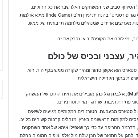
ל הטירוף סביב שני המשחקים האלו שבר את כל החוקים.
כשהאירוע המשותף "מלחמת הכוכבים: בראול סטארס נגד פורטנייט" בהנחיית עידן תלם (Inde Game) מילא אולמות,
נות מעריצים אדירים שמנהלים מלחמה תרבותית של ממש.
ר, ומי לוקח את הקופה? בואו נפרק את זה.
, עצבני ובכיס של כולם
 סטארס הוא אקשן טהור ומהיר שקורה ממש בכף היד. הוא
טורפות בתוך הקהילה הישראלית.
,
אלבזון
ו
גל כהן
מובילים את חזית התוכן של המשחק
ני פתיחת תיבות, שדרוג דמויות וטורנירים.
 סטארס מבעבעת. הטורנירים המקומיים מגיעים לשיאים
ים למקומות הראשונים בארץ ומנהלים קרבות קשוחים בלייב.
ה, הדרמה החריפה עד כדי כך שאפילו אימא של אחד השחקנים
ד ולהגן על התואר של הבן שלה מול אלפי צופים המומים בהלם.