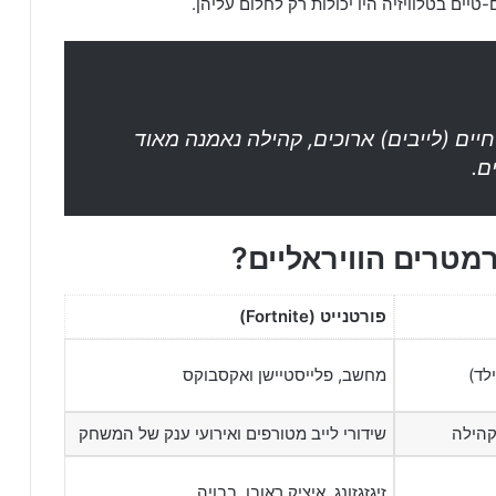
טיים בטלוויזיה היו יכולות רק לחלום עליהן.
יים (לייבים) ארוכים, קהילה נאמנה מאוד
ם.
מטרים הוויראליים?
פורטנייט (Fortnite)
לד)
מחשב, פלייסטיישן ואקסבוקס
קהילה
שידורי לייב מטורפים ואירועי ענק של המשחק
זיגזגזונג, איציק ראובן, בבויה