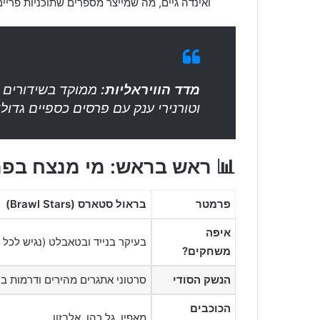
ואינדה גיים, מה שמייצר מספרים שתוכניות פריים-
מדד הוויראליות:
ממוקד בשידורים ח
וטורנירי ענק עם פרסים כספיים גדולי
📊 ראש בראש: מי מנצח בפר
פרמטר
בראול סטארס (Brawl Stars)
איפה
בעיקר בנייד ובטאבלט (נגיש לכל י
משחקים?
הנשק הסודי
סרטוני אתגרים מהירים ודרמות ב
הכוכבים
מאפין, גל כהן, אלבזון