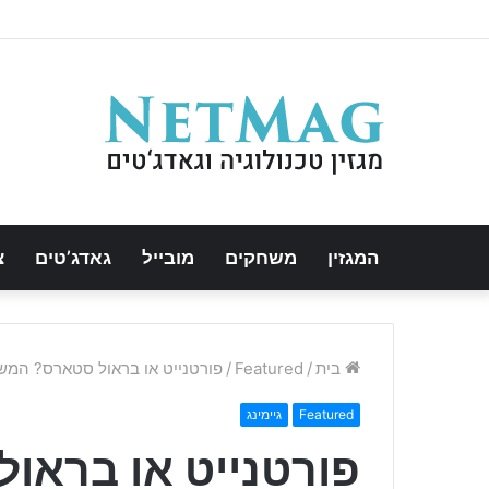
המגזין
משחקים
מובייל
גאדג’טים
צ
בית
/
Featured
/
פורטנייט או בראול סטארס? המש
Featured
גיימינג
פורטנייט או ברא