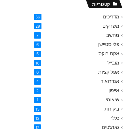
קטגוריות
מדריכים
66
משחקים
29
מחשב
7
פלייסטיישן
6
אקס בוקס
5
מובייל
18
אפליקציות
6
אנדרואיד
4
אייפון
2
שיאומי
1
ביקורות
13
כללי
12
גאדג'טים
12