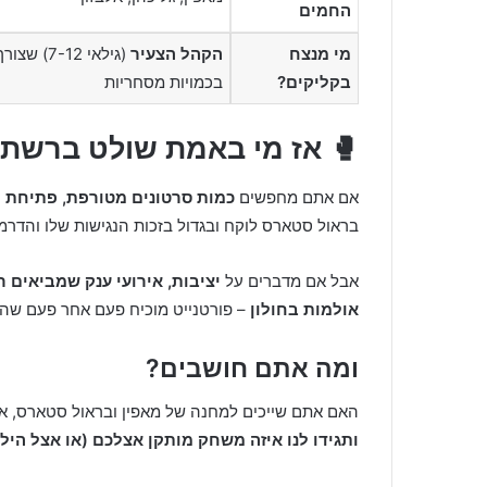
החמים
2) שצורך תוכן
הקהל הצעיר
מי מנצח
בכמויות מסחריות
בקליקים?
 אז מי באמת שולט ברשת?
ש בלתי פוסק ברשתות החברתיות
אם אתם מחפשים
ות שלו והדרמות המשפחתיות שנשפכות לתוך הלייבים.
ה שמוכנה לקנות כרטיסים ולמלא
אבל אם מדברים על
ת, הוא פשוט בנה סביבו מבצר מוגן.
אולמות בחולון
ומה אתם חושבים?
ס, או שאין תחליף ללייבים של זיגזגזונג בפורטנייט?
ק מותקן אצלכם (או אצל הילדים שלכם) על המסך!