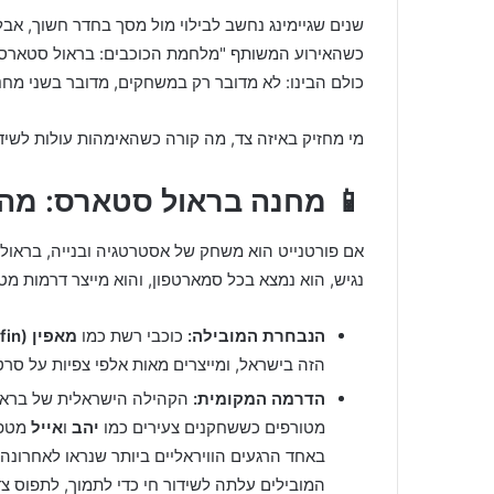
שנים שגיימינג נחשב לבילוי מול מסך בחדר חשוך, אב
כולם הבינו: לא מדובר רק במשחקים, מדובר בשני מח
מי מחזיק באיזה צד, מה קורה כשהאימהות עולות לשידו
📱 מחנה בראול סטארס: מהיר
אם פורטנייט הוא משחק של אסטרטגיה ובנייה, בראול
נגיש, הוא נמצא בכל סמארטפון, והוא מייצר דרמות מ
הנבחרת המובילה:
כוכבי רשת כמו
מאפין (Muffin)
הזה בישראל, ומייצרים מאות אלפי צפיות על סרטו
הדרמה המקומית:
הקהילה הישראלית של בראול
מטורפים כששחקנים צעירים כמו
יהב
ו
אייל
מטפס
באחד הרגעים הוויראליים ביותר שנראו לאחרונ
המובילים עלתה לשידור חי כדי לתמוך, לתפוס צ