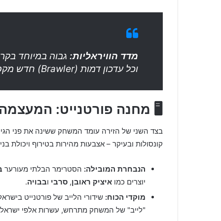
מדד הוויראליות:
גבוה במיוחד בקרב
וכל עדכון דמות (Brawler) חדש מקפיץ את יוטיוב ישראל לראש הטרנדים.
🖥️ מחנה פורטנייט: המעצמ
בצד השני של הזירה עומד המשחק ששינה את פני הגיימ
קונסולות ובעיקר – אצבעות מהירות בטירוף ויכולת בני
הנבחרת המובילה:
הסטרימר הבלתי מעורער
בר
יוצרים כמו
איציק ראובן
,
סרבי
ו
בבויה
.
מוקדי הכוח:
שידורי הלייב של פורטנייט בישראל
"לייב" של המשחק מתרחש, עשרות אלפי ישראלים 