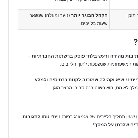
(נוער ומעלה) שנשאר
הקהל הבוגר יותר
(גילאי 7-1
שעות בלייבים

–
כמות סרטונים מטורפת, פתיחת תיבות מהירה ורע
בראול סטארס לוקח ובגדול בזכות הנגיש
יציבות, אירועי ענק שמביאים רייטינג שיא וקהיל
– פורטנייט מוכיח פעם אחר פעם שהמלך לא מ
טסו לתגובות
האם אתם שייכים למחנה של מאפין ובראול סטאר
ותגידו לנו איזה משח