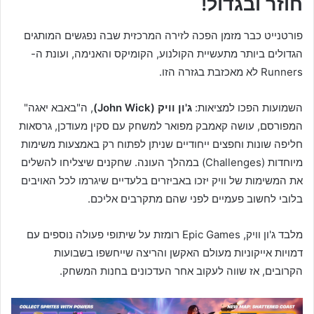
חוזר ובגדול!
פורטנייט כבר מזמן הפכה לזירה המרכזית שבה נפגשים המותגים
הגדולים ביותר מתעשיית הקולנוע, הקומיקס והאנימה, ועונת ה-
Runners לא מאכזבת בגזרה הזו.
השמועות הפכו למציאות:
ג'ון וויק (John Wick)
, ה"באבא יאגה"
המפורסם, עושה קאמבק מפואר למשחק עם סקין מעודכן, גרסאות
חליפה שונות וחפצים ייחודיים שניתן לפתוח רק באמצעות משימות
מיוחדות (Challenges) במהלך העונה. שחקנים שיצליחו להשלים
את המשימות של וויק יזכו באביזרים בלעדיים שיגרמו לכל האויבים
בלובי לחשוב פעמיים לפני שהם מתקרבים אליכם.
מלבד ג'ון וויק, Epic Games רומזת על שיתופי פעולה נוספים עם
דמויות אייקוניות מעולם האקשן והריצה שייחשפו בשבועות
הקרובים, אז שווה לעקוב אחר העדכונים בחנות המשחק.