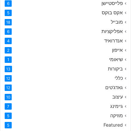
פלייסטיישן
6
אקס בוקס
5
מובייל
18
אפליקציות
6
אנדרואיד
4
אייפון
2
שיאומי
1
ביקורות
13
כללי
12
גאדג'טים
12
עיצוב
10
גיימינג
7
מוזיקה
5
Featured
5