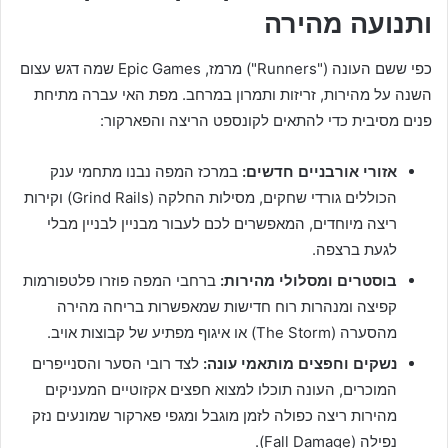
ותנועה מהירה
כפי ששם העונה ("Runners") מרמז, Epic Games שמה דגש עצום
השנה על מהירות, זריזות ותמרון במרחב. מפת האי עברה מתיחת
פנים מסיבית כדי להתאים לקונספט הריצה והפארקור:
אזורי אורבניים חדשים:
במרכז המפה נבנו מתחמי ענק
הכוללים גורדי שחקים, מסילות החלקה (Grind Rails) וקירות
ריצה מיוחדים, המאפשרים לכם לעבור מבניין לבניין מבלי
לגעת ברצפה.
בוסטרים ומסלולי מהירות:
ברחבי המפה פוזרו פלטפורמות
קפיצה ומנהרות רוח חדישות שמאפשרות בריחה מהירה
מהסערה (The Storm) או איגוף מפתיע של קבוצות אויב.
נשקים וחפצים מותאמי עונה:
לצד רובי הסער והסנייפרים
המוכרים, העונה תוכלו למצוא חפצים אקזוטיים המעניקים
מהירות ריצה כפולה לזמן מוגבל ומגפי פארקור שמונעים נזק
נפילה (Fall Damage).