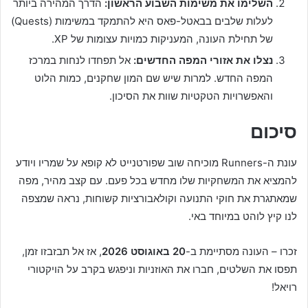
השלימו את משימות השבוע הראשון:
הדרך המהירה ביותר
לעלות שלבים בבאטל-פאס היא להתמקד במשימות (Quests)
של תחילת העונה, המעניקות כמויות עצומות של XP.
נצלו את אזורי המפה החדשים:
אל תפחדו לנחות במרכז
המפה החדש. למרות שיש שם המון שחקנים, כמות הלוט
והאפשרויות הטקטיות שוות את הסיכון.
סיכום
עונת ה-Runners מוכיחה שוב שפורטנייט לא קופא על שמריו ויודע
להמציא את המשחקיות שלו מחדש בכל פעם. עם קצב מהיר, מפה
שמאתגרת את חוקי התנועה וקולאבורציות קשוחות, נראה שמצפה
לנו קיץ לוהט במיוחד באי.
זכרו – העונה מסתיימת ב-
20 באוגוסט 2026
, אז אל תבזבזו זמן,
תפסו את השלטים, חברו את האוזניות וניפגש בקרב על הויקטורי
רויאל!