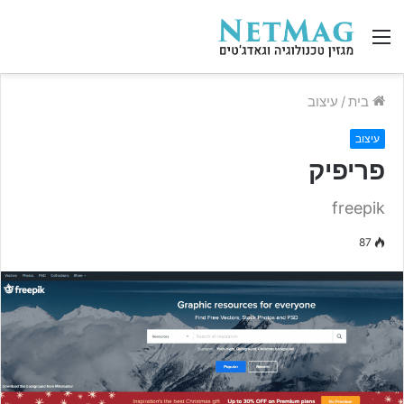
תפריט
בית
/
עיצוב
עיצוב
פריפיק
freepik
87