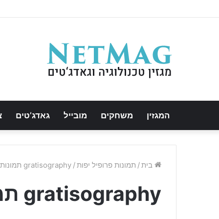
המגזין
משחקים
מובייל
גאדג’טים
צ
בית
/
תמונות פרופיל יפות
/
gratisography תמונות
gratisography תמונות