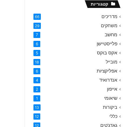
קטגוריות
מדריכים
66
משחקים
29
מחשב
7
פלייסטיישן
6
אקס בוקס
5
מובייל
18
אפליקציות
6
אנדרואיד
4
אייפון
2
שיאומי
1
ביקורות
13
כללי
12
גאדג'טים
12