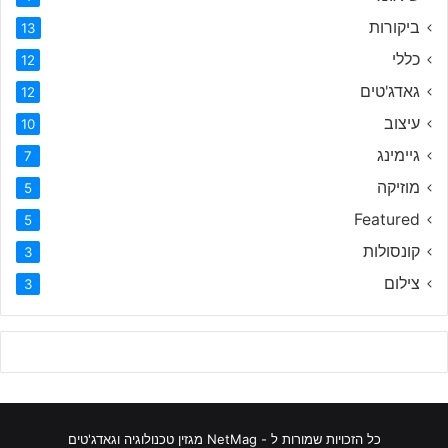
ביקורות
13
כללי
12
גאדג'טים
12
עיצוב
10
גיימינג
7
מוזיקה
5
Featured
5
קונסולות
3
צילום
3
כל הזכויות שמורות ל - NetMag מגזין טכנולוגיה וגאדג'טים